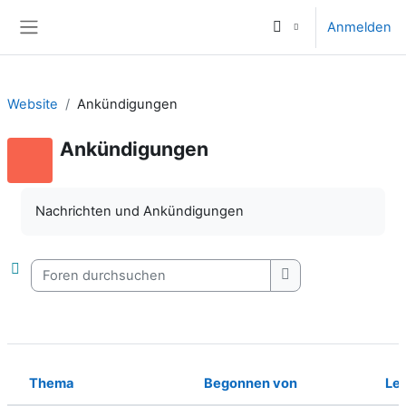
Zum Hauptinhalt
Anmelden
Website-Übersicht
Website
Ankündigungen
Ankündigungen
Nachrichten und Ankündigungen
Foren durchsuchen
Foren durchsuche
Thema
Begonnen von
Let
Status